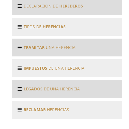
DECLARACIÓN DE
HEREDEROS
DESHEREDACIÓN EN TESTAMENTO · (15-05-
2019)
TIPOS DE
HERENCIAS
PARTICIÓN JUDICIAL DE UNA HERENCIA · (08-05-
2019)
TRAMITAR
UNA HERENCIA
RAZONES PARA HACER TESTAMENTO · (26-04-
IMPUESTOS
DE UNA HERENCIA
2019)
CAMBIAR UN TESTAMENTO · (23-04-2019)
LEGADOS
DE UNA HERENCIA
HERENCIA SIN TESTAMENTO. ABOGADOS
RECLAMAR
HERENCIAS
HERENCIAS SEVILLA. · (20-04-2019)