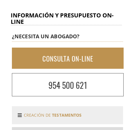
¿QUÉ HACER SI UNA HERENCIA TIENE DEUDAS? ·
(29-06-2019)
INFORMACIÓN Y PRESUPUESTO ON-
LINE
CÓMO TRAMITAR UNA HERENCIA · (22-06-2019)
¿NECESITA UN ABOGADO?
FIDEICOMISO · (15-06-2019)
CONSULTA ON-LINE
PARA QUE SIRVE LA FIGURA DEL CONTADOR-
PARTIDOR. ABOGADOS EN HERENCIAS. · (08-06-
2019)
954 500 621
CERTIFICADO DE ÚLTIMAS VOLUNTADES.
ABOGADOS EN HERENCIAS. SEVILLA. · (29-05-2019)
CREACIÓN DE
TESTAMENTOS
¿QUÉ TIPOS DE HERENCIAS EXISTEN? · (22-05-
2019)